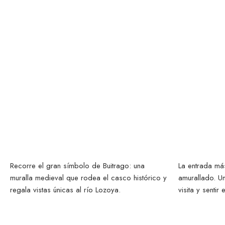
Muralla
To
Recorre el gran símbolo de Buitrago: una
La entrada más
muralla medieval que rodea el casco histórico y
amurallado. U
regala vistas únicas al río Lozoya.
visita y sentir