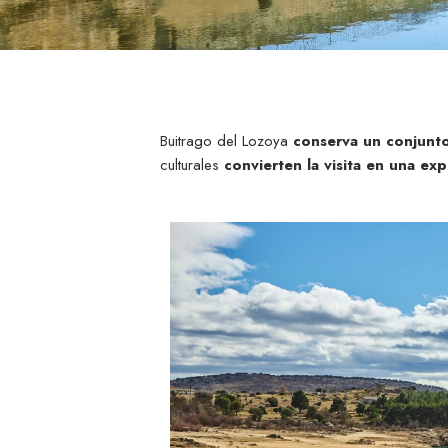
Buitrago del Lozoya
conserva un conjunto
culturales
convierten la visita en una ex