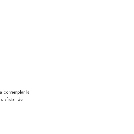
rrabal
iejo
a contemplar la
disfrutar del