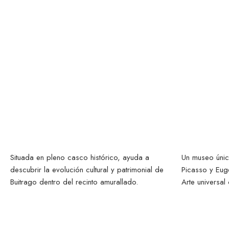
Iglesia Santa María
Mu
del Castillo
Situada en pleno casco histórico, ayuda a
Un museo únic
descubrir la evolución cultural y patrimonial de
Picasso y Euge
Buitrago dentro del recinto amurallado.
Arte universal