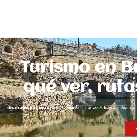
Turismo en B
qué ver, rutas
Buitrago del Lozoya
es Conjunto Histórico-Artístico y Bien d