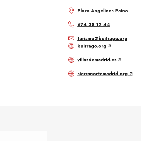
Plaza Angelines Paino
674 38 12 44
turismo@buitrago.org
buitrago.org 🡥
villasdemadrid.es 🡥
sierranortemadrid.org 🡥