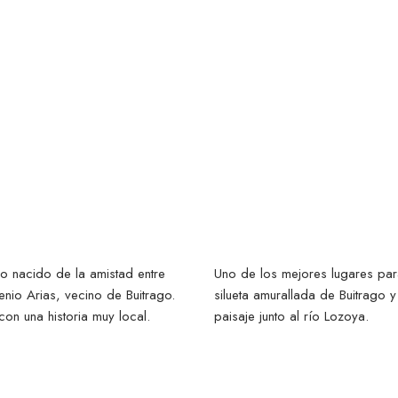
Puente del A
seo Picasso 🡥
o Puente V
o nacido de la amistad entre
Uno de los mejores lugares par
nio Arias, vecino de Buitrago.
silueta amurallada de Buitrago y 
 con una historia muy local.
paisaje junto al río Lozoya.