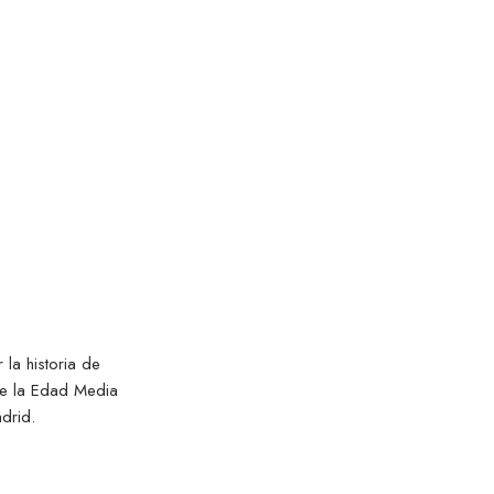
 los
a
la historia de
nte la Edad Media
drid.