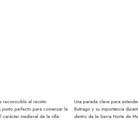
Castillo de
rre del reloj
Mendoz
 reconocible al recinto
Una parada clave para entender 
n punto perfecto para comenzar la
Buitrago y su importancia dura
 el carácter medieval de la villa.
dentro de la Sierra Norte de Ma