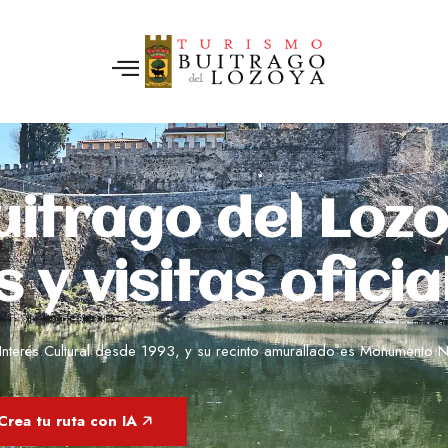
uitrago del Lozo
 y visitas oficia
e Interés Cultural desde 1993, y su recinto amurallado es Monumento
Crea tu ruta con IA 🡥