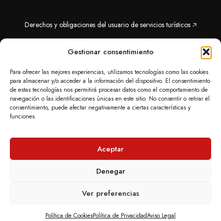
Derechos y obligaciones del usuario de servicios turísticos 🡥
Presentación de denuncias de oferta ilegal, publicidad engañosa y
Gestionar consentimiento
similar 🡥
Para ofrecer las mejores experiencias, utilizamos tecnologías como las cookies
para almacenar y/o acceder a la información del dispositivo. El consentimiento
de estas tecnologías nos permitirá procesar datos como el comportamiento de
navegación o las identificaciones únicas en este sitio. No consentir o retirar el
consentimiento, puede afectar negativamente a ciertas características y
funciones.
Aceptar
Denegar
Ver preferencias
2026 iUrban. Todos los derechos reservados.
Política de Cookies
Política de Privacidad
Aviso Legal